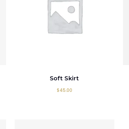
AÑADIR AL CARRITO
Soft Skirt
o en
4.00
de 5
$
45.00