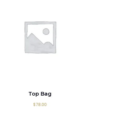
AÑADIR AL CARRITO
Top Bag
.50
de 5
$
78.00