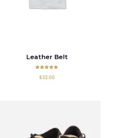
AÑADIR AL CARRITO
Leather Belt
.00
de 5
Valorado en
5.00
de
$
32.00