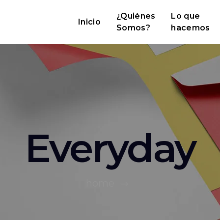
¿Quiénes
Lo que
Inicio
Somos?
hacemos
Everyday
home