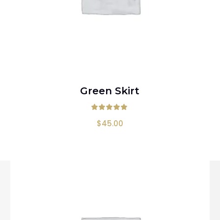
AÑADIR AL CARRITO
Green Skirt
o en
4.50
de 5
Valorado en
5
$
45.00