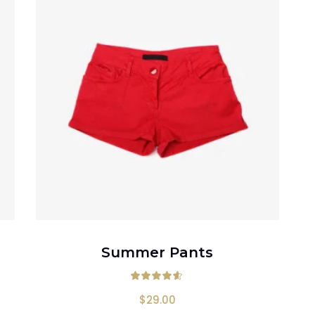
AÑADIR AL CARRITO
Summer Pants
o en
4.50
de 5
Valorado en
4
$
29.00