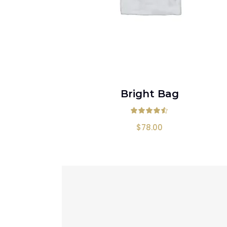
AÑADIR AL CARRITO
Bright Bag
Valorad
$
78.00