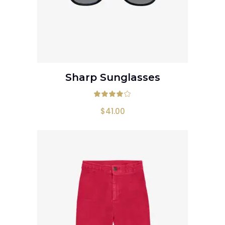
Sharp Sunglasses
AÑADIR AL CARRITO
Valorado en
4
$
41.00