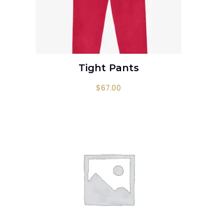
Tight Pants
AÑADIR AL CARRITO
$
67.00