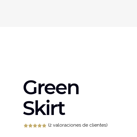
Green
Skirt
(
2
valoraciones de clientes)
Valorado
2
5.00
sobre 5